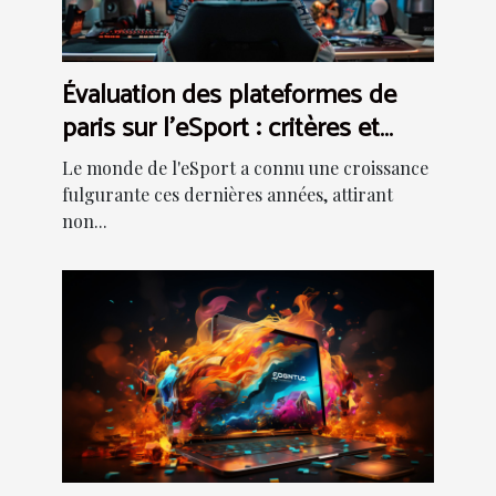
Évaluation des plateformes de
paris sur l'eSport : critères et
conseils
Le monde de l'eSport a connu une croissance
fulgurante ces dernières années, attirant
non...