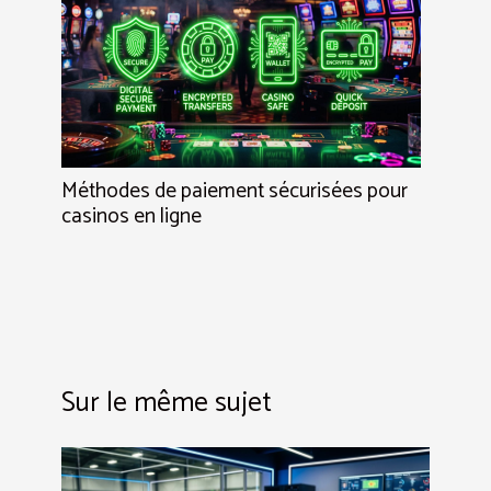
Méthodes de paiement sécurisées pour
casinos en ligne
Sur le même sujet