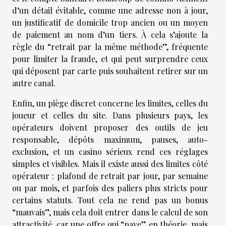
d’un détail évitable, comme une adresse non à jour,
un justificatif de domicile trop ancien ou un moyen
de paiement au nom d’un tiers. À cela s’ajoute la
règle du “retrait par la même méthode”, fréquente
pour limiter la fraude, et qui peut surprendre ceux
qui déposent par carte puis souhaitent retirer sur un
autre canal.
Enfin, un piège discret concerne les limites, celles du
joueur et celles du site. Dans plusieurs pays, les
opérateurs doivent proposer des outils de jeu
responsable, dépôts maximum, pauses, auto-
exclusion, et un casino sérieux rend ces réglages
simples et visibles. Mais il existe aussi des limites côté
opérateur : plafond de retrait par jour, par semaine
ou par mois, et parfois des paliers plus stricts pour
certains statuts. Tout cela ne rend pas un bonus
“mauvais”, mais cela doit entrer dans le calcul de son
attractivité, car une offre qui “paye” en théorie, mais