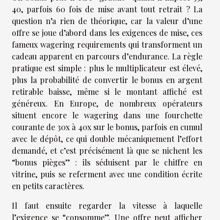
40, parfois 60 fois de mise avant tout retrait ? La
question n’a rien de théorique, car la valeur d’une
offre se joue d’abord dans les exigences de mise, ces
fameux wagering requirements qui transforment un
cadeau apparent en parcours d’endurance. La règle
pratique est simple : plus le multiplicateur est élevé,
plus la probabilité de convertir le bonus en argent
retirable baisse, même si le montant affiché est
généreux. En Europe, de nombreux opérateurs
situent encore le wagering dans une fourchette
courante de 30x à 40x sur le bonus, parfois en cumul
avec le dépôt, ce qui double mécaniquement l’effort
demandé, et c’est précisément là que se nichent les
“bonus pièges” : ils séduisent par le chiffre en
vitrine, puis se referment avec une condition écrite
en petits caractères.
Il faut ensuite regarder la vitesse à laquelle
l’exigence se “consomme”. Une offre peut afficher