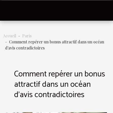
Accueil
Paris
Comment repérer un bonus attractif dans un océan
d'avis contradictoires
Comment repérer un bonus
attractif dans un océan
d'avis contradictoires