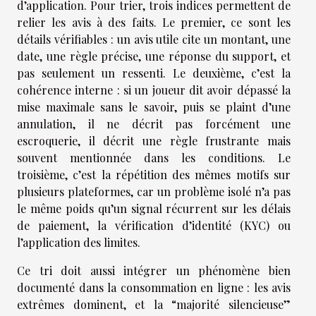
d’application. Pour trier, trois indices permettent de
relier les avis à des faits. Le premier, ce sont les
détails vérifiables : un avis utile cite un montant, une
date, une règle précise, une réponse du support, et
pas seulement un ressenti. Le deuxième, c’est la
cohérence interne : si un joueur dit avoir dépassé la
mise maximale sans le savoir, puis se plaint d’une
annulation, il ne décrit pas forcément une
escroquerie, il décrit une règle frustrante mais
souvent mentionnée dans les conditions. Le
troisième, c’est la répétition des mêmes motifs sur
plusieurs plateformes, car un problème isolé n’a pas
le même poids qu’un signal récurrent sur les délais
de paiement, la vérification d’identité (KYC) ou
l’application des limites.
Ce tri doit aussi intégrer un phénomène bien
documenté dans la consommation en ligne : les avis
extrêmes dominent, et la “majorité silencieuse”