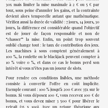
30x mais limiter la mise maximale à 2 € ou 5 € par
tour, sous peine d’annuler les gains, et la contrainte
devient alors temporelle autant que mathématique.
Vérifiez aussi la durée de validité : 7 jours, 14 jours, 30
jours, la différence est considérable quand l’objectif
est de jouer de façon responsable et non de
“chasser” la mise. Enfin, un point trop souvent
oublié change tout : le taux de contribution des jeux.
Les machines à sous comptent généralement à
100 %, la roulette ou le blackjack peuvent compter à
10 % voire 0 %, et dans ce cas le bonus perd son
intérêt si vous n’êtes pas un joueur de slots.
Pour rendre ces conditions lisibles, une méthode
consiste à convertir l’offre en coût implicite.
Exemple courant : 100 % jusqu’à 200 € avec 35x sur le
bonus. Si vous déposez 100 €, vous recevez 100 € de
bonus, et vous devez miser 3 500 € pour libérer le
retrait (35 x 100). Avec un retour théorique aux