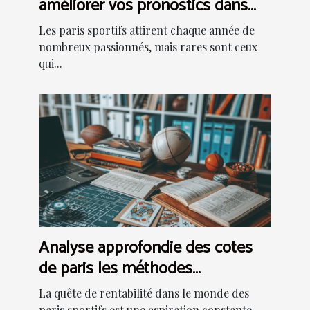
améliorer vos pronostics dans
les paris sportifs
Les paris sportifs attirent chaque année de
nombreux passionnés, mais rares sont ceux
qui...
Analyse approfondie des cotes
de paris les méthodes
mathématiques pour déterminer
La quête de rentabilité dans le monde des
paris sportifs est une aspiration constante