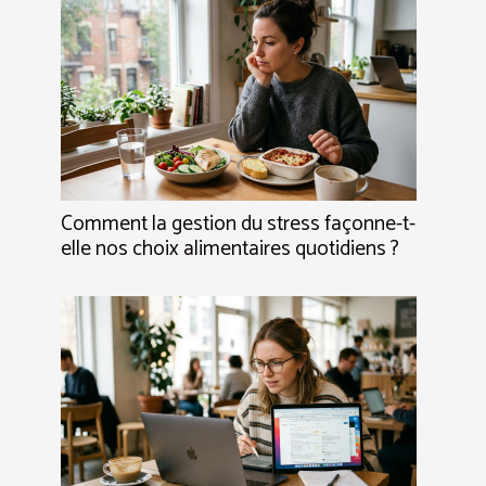
Comment la gestion du stress façonne-t-
elle nos choix alimentaires quotidiens ?