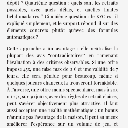
dépôt ? Quatrième question : quels sont les retraits
possibles, avec quels délais, et quelles limites
hebdomadaires ? Cinquième question : le KYC est-il
expliqué simplement, et le support répond-il sur des
éléments concrets plutôt qu’avec des formules
automatiques ?
Cette approche a un avantage : elle neutralise la
plupart des avis “contradictoires” en ramenant
l’évaluation à des critères observables. Si une offre
impose 45x, une mise max de 2 € et une validité de 7
jours, elle sera pénible pour beaucoup, même si
quelques joueurs chanceux la trouveront formidable.
À l’inverse, une offre moins spectaculaire, mais à 20x
ou 25x, sur 30 jours, avec des règles de retrait claires,
peut s’avérer objectivement plus attractive. Il faut
aussi accepter une réalité mathématique : un bonus
n’annule pas l’avantage de la maison, il peut au mieux
améliorer l’espérance sur un volume de jeu, et