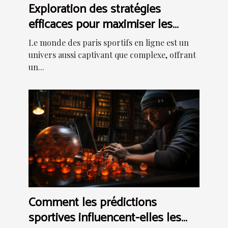
Exploration des stratégies
efficaces pour maximiser les
gains dans les paris sportifs en
Le monde des paris sportifs en ligne est un
ligne
univers aussi captivant que complexe, offrant
un...
Comment les prédictions
sportives influencent-elles les