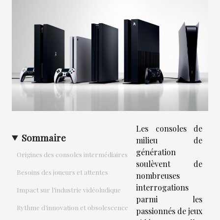
Les consoles de
Sommaire
milieu de
génération
Origines des consoles intermédiaires
soulèvent de
Besoins des joueurs et attentes
nombreuses
interrogations
Impact sur l’industrie vidéoludique
parmi les
Rythme d’innovation et obsolescence
passionnés de jeux