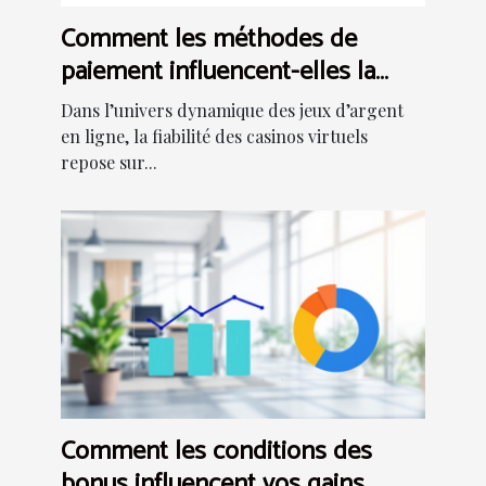
Comment les méthodes de
paiement influencent-elles la
fiabilité des casinos en ligne ?
Dans l’univers dynamique des jeux d’argent
en ligne, la fiabilité des casinos virtuels
repose sur...
Comment les conditions des
bonus influencent vos gains