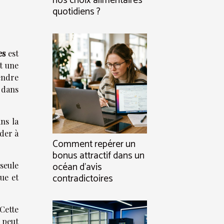
nos choix alimentaires
quotidiens ?
es
est
et une
endre
 dans
ns la
der à
Comment repérer un
bonus attractif dans un
océan d'avis
seule
contradictoires
ue et
 Cette
, peut