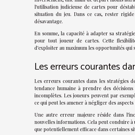
l'utilisation judicieuse de cartes pour dést
situation du jeu. Dans ce cas, rester rigide
désavantage.
En somme, la capacité à adapter sa stratégi
pour tout joueur de cartes. Cette flexibil
d'exploiter au maximum les opportunités qui 
Les erreurs courantes dan
Les erreurs courantes dans les stratégies de
tendance humaine à prendre des décisions b
incomplètes. Les joueurs peuvent par exemple
ce qui peut les amener à négliger des aspects 
Une autre erreur majeure réside dans l'inca
nouvelles informations. Cela peut conduire à 
que potentiellement efficace dans certaines si