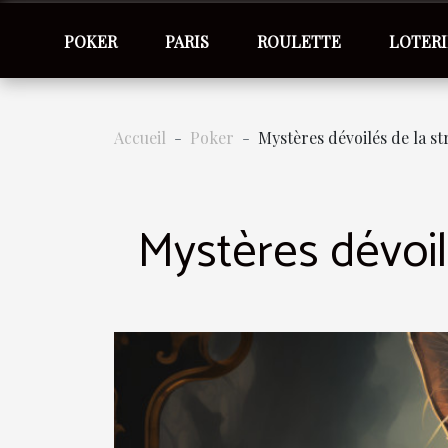
POKER
PARIS
ROULETTE
LOTERI
Accueil
Poker
Mystères dévoilés de la st
Mystères dévoil