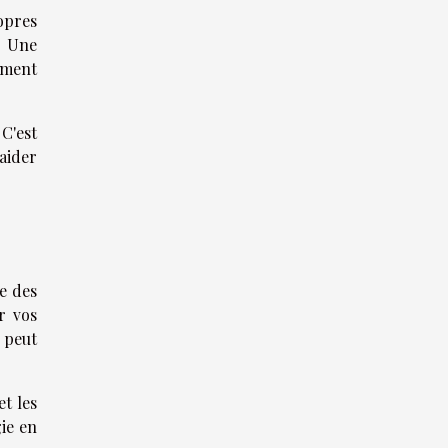
opres
. Une
ement
C'est
aider
e des
r vos
 peut
t les
gie en