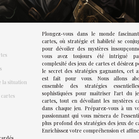
Plongez-vous dans le monde fascinan
cartes, où stratégie et habileté se conju
pour dévoiler des mystères insoupçonné
rtes
vous avez toujours été intrigué p
complexité des jeux de cartes et désirez p
s
le secret des stratégies gagnantes, cet ar
est fait pour vous. Nous allons ab
 la situation
ensemble des stratégies essentiell
sophistiquées pour maîtriser l'art du j
 cartes
cartes, tout en dévoilant les mystères c
dans chaque jeu. Préparez-vous à un v
passionnant qui vous mènera de l'essenti
plus profond des stratégies des jeux de ca
Enrichissez votre compréhension et affine
gardés.