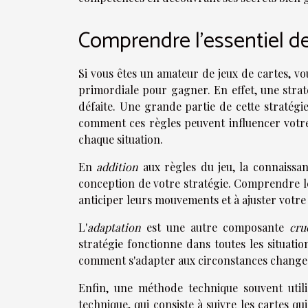
Comprendre l'essentiel de
Si vous êtes un amateur de jeux de cartes, v
primordiale pour gagner. En effet, une straté
défaite. Une grande partie de cette stratégi
comment ces règles peuvent influencer votre 
chaque situation.
En
addition
aux règles du jeu, la connaissa
conception de votre stratégie. Comprendre le
anticiper leurs mouvements et à ajuster votre
L'
adaptation
est une autre composante
cru
stratégie fonctionne dans toutes les situati
comment s'adapter aux circonstances changea
Enfin, une méthode technique souvent utili
technique, qui consiste à suivre les cartes qu