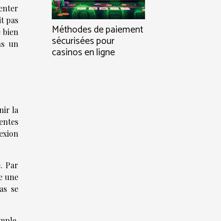
enter
it pas
Méthodes de paiement
 bien
sécurisées pour
ns un
casinos en ligne
nir la
entes
lexion
. Par
e une
as se
mple,