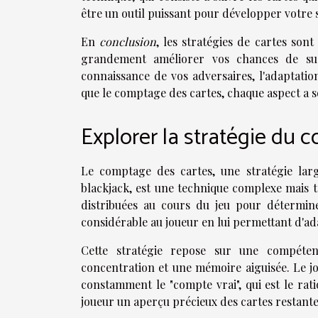
être un outil puissant pour développer votre s
En
conclusion
, les stratégies de cartes sont
grandement améliorer vos chances de suc
connaissance de vos adversaires, l'adaptation
que le comptage des cartes, chaque aspect a 
Explorer la stratégie du 
Le comptage des cartes, une stratégie larg
blackjack, est une technique complexe mais trè
distribuées au cours du jeu pour détermine
considérable au joueur en lui permettant d'ad
Cette stratégie repose sur une compéten
concentration et une mémoire aiguisée. Le jo
constamment le "compte vrai", qui est le ra
joueur un aperçu précieux des cartes restante