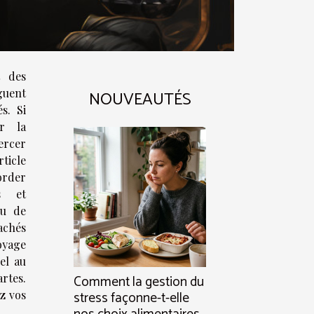
t des
guent
NOUVEAUTÉS
s. Si
ar la
ercer
ticle
order
es et
eu de
achés
oyage
el au
rtes.
Comment la gestion du
z vos
stress façonne-t-elle